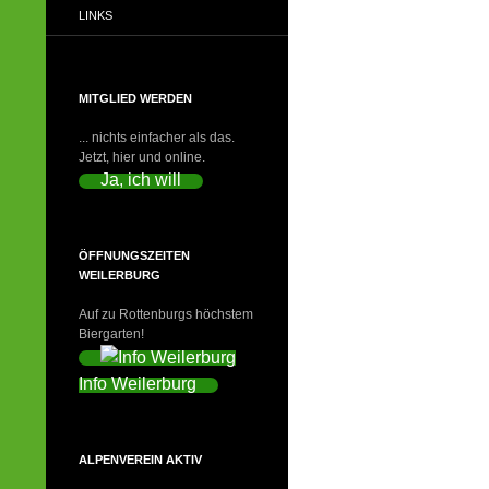
LINKS
MITGLIED WERDEN
... nichts einfacher als das.
Jetzt, hier und online.
Ja, ich will
ÖFFNUNGSZEITEN
WEILERBURG
Auf zu Rottenburgs höchstem
Biergarten!
Info Weilerburg
ALPENVEREIN AKTIV