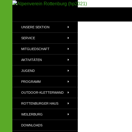
Suchen
Alpenverein Rottenburg (hp2021)
Sektion im Deutschen Alpenverein
UNSERE SEKTION
(DAV)
SERVICE
MITGLIEDSCHAFT
AKTIVITÄTEN
JUGEND
PROGRAMM
OUTDOOR-KLETTERWAND
ROTTENBURGER HAUS
WEILERBURG
DOWNLOADS