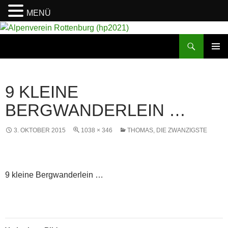
MENÜ
Suchen
Alpenverein Rottenburg (hp2021)
ZUM
PRIMÄR
INHALT
MENÜ
SPRINGEN
9 KLEINE
BERGWANDERLEIN …
3. OKTOBER 2015
1038 × 346
THOMAS, DIE ZWANZIGSTE
9 kleine Bergwanderlein …