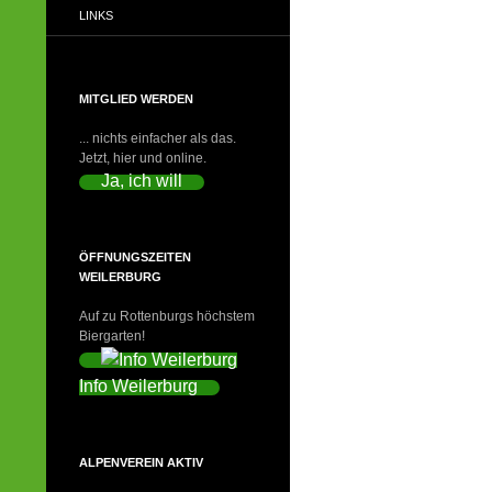
LINKS
MITGLIED WERDEN
... nichts einfacher als das.
Jetzt, hier und online.
Ja, ich will
ÖFFNUNGSZEITEN
WEILERBURG
Auf zu Rottenburgs höchstem
Biergarten!
Info Weilerburg
ALPENVEREIN AKTIV