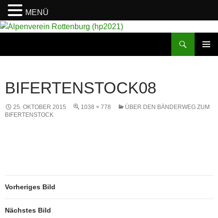
MENÜ
Suchen
Alpenverein Rottenburg (hp2021)
ZUM
PRIMÄR
INHALT
MENÜ
SPRINGEN
BIFERTENSTOCK08
25. OKTOBER 2015
1038 × 778
ÜBER DEN BÄNDERWEG ZUM
BIFERTENSTOCK
Vorheriges Bild
Nächstes Bild