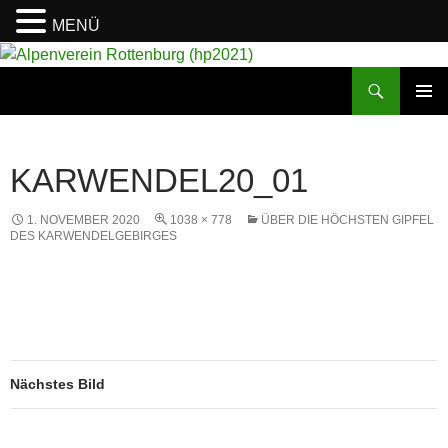
MENÜ
Suchen
Alpenverein Rottenburg (hp2021)
ZUM
PRIMÄR
INHALT
MENÜ
SPRINGEN
KARWENDEL20_01
1. NOVEMBER 2020
1038 × 778
ÜBER DIE HÖCHSTEN GIPFEL
DES KARWENDELGEBIRGES
Nächstes Bild