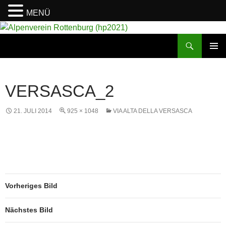
MENÜ
Suchen
Alpenverein Rottenburg (hp2021)
ZUM
PRIMÄR
INHALT
MENÜ
SPRINGEN
VERSASCA_2
21. JULI 2014
925 × 1048
VIA ALTA DELLA VERSASCA
Vorheriges Bild
Nächstes Bild