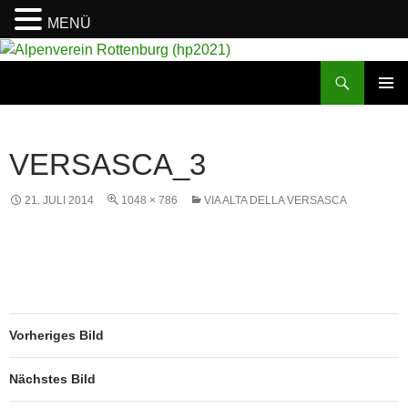
MENÜ
Suchen
Alpenverein Rottenburg (hp2021)
ZUM
PRIMÄR
INHALT
MENÜ
SPRINGEN
VERSASCA_3
21. JULI 2014
1048 × 786
VIA ALTA DELLA VERSASCA
Vorheriges Bild
Nächstes Bild