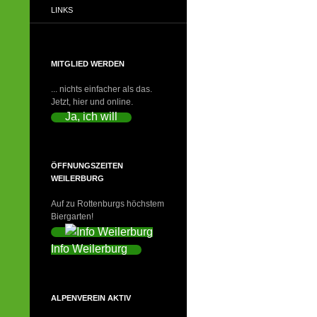
LINKS
MITGLIED WERDEN
... nichts einfacher als das.
Jetzt, hier und online.
Ja, ich will
ÖFFNUNGSZEITEN
WEILERBURG
Auf zu Rottenburgs höchstem
Biergarten!
Info Weilerburg
ALPENVEREIN AKTIV