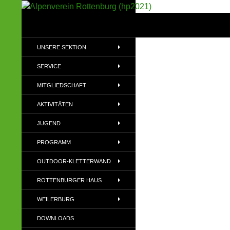
Suchen
Alpenverein Rottenburg (hp2021)
Sektion im Deutschen Alpenverein
UNSERE SEKTION
(DAV)
SERVICE
MITGLIEDSCHAFT
AKTIVITÄTEN
JUGEND
PROGRAMM
OUTDOOR-KLETTERWAND
ROTTENBURGER HAUS
WEILERBURG
DOWNLOADS