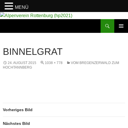
MENÜ
Suchen
Alpenverein Rottenburg (hp2021)
ZUM
PRIMÄR
INHALT
MENÜ
SPRINGEN
BINNELGRAT
24. AUGUST 2015
1038 × 778
VOM BREGENZERWALD ZUM
HOCHTANNBERG
Vorheriges Bild
Nächstes Bild