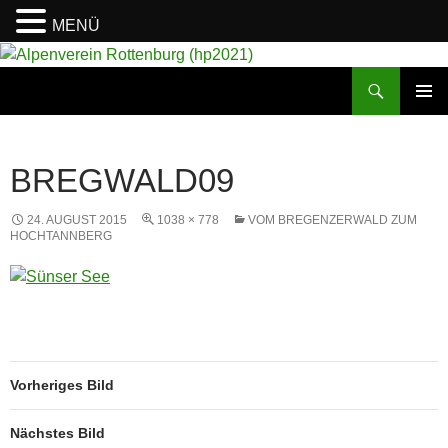
MENÜ
Suchen
Alpenverein Rottenburg (hp2021)
ZUM
PRIMÄR
INHALT
MENÜ
SPRINGEN
BREGWALD09
24. AUGUST 2015
1038 × 778
VOM BREGENZERWALD ZUM
HOCHTANNBERG
Vorheriges Bild
Nächstes Bild