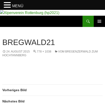
MENÜ
Suchen
Alpenverein Rottenburg (hp2021)
ZUM
PRIMÄR
INHALT
MENÜ
SPRINGEN
BREGWALD21
24. AUGUST 2015
778 × 1038
VOM BREGENZERWALD ZUM
HOCHTANNBERG
Vorheriges Bild
Nächstes Bild