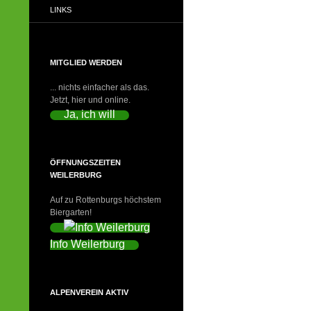
LINKS
MITGLIED WERDEN
... nichts einfacher als das.
Jetzt, hier und online.
Ja, ich will
ÖFFNUNGSZEITEN
WEILERBURG
Auf zu Rottenburgs höchstem
Biergarten!
Info Weilerburg
ALPENVEREIN AKTIV