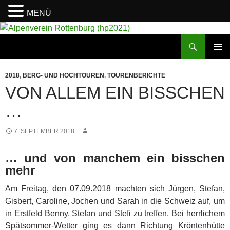
MENÜ
Suchen
Alpenverein Rottenburg (hp2021)
ZUM
PRIMÄR
INHALT
MENÜ
2018
,
BERG- UND HOCHTOUREN
,
TOURENBERICHTE
SPRINGEN
VON ALLEM EIN BISSCHEN
…
7. SEPTEMBER 2018
… und von manchem ein bisschen
mehr
Am Freitag, den 07.09.2018 machten sich Jürgen, Stefan,
Gisbert, Caroline, Jochen und Sarah in die Schweiz auf, um
in Erstfeld Benny, Stefan und Stefi zu treffen. Bei herrlichem
Spätsommer-Wetter ging es dann Richtung Kröntenhütte