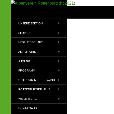
Suchen
Alpenverein Rottenburg (hp2021)
Sektion im Deutschen Alpenverein
UNSERE SEKTION
(DAV)
SERVICE
MITGLIEDSCHAFT
AKTIVITÄTEN
JUGEND
PROGRAMM
OUTDOOR-KLETTERWAND
ROTTENBURGER HAUS
WEILERBURG
DOWNLOADS