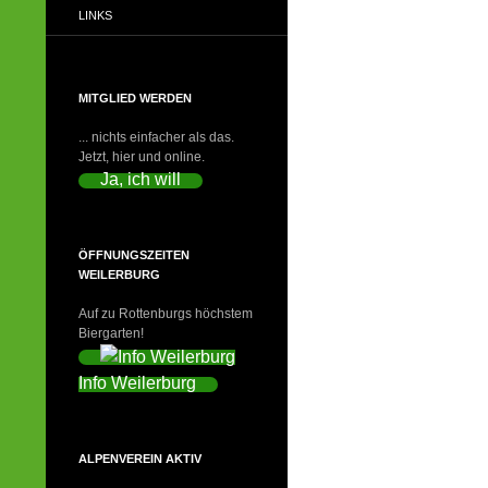
LINKS
MITGLIED WERDEN
... nichts einfacher als das.
Jetzt, hier und online.
Ja, ich will
ÖFFNUNGSZEITEN
WEILERBURG
Auf zu Rottenburgs höchstem
Biergarten!
Info Weilerburg
ALPENVEREIN AKTIV