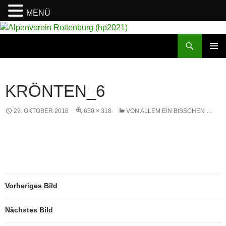
MENÜ
Suchen
Alpenverein Rottenburg (hp2021)
ZUM
PRIMÄR
INHALT
MENÜ
SPRINGEN
KRÖNTEN_6
29. OKTOBER 2018
650 × 318
VON ALLEM EIN BISSCHEN …
Vorheriges Bild
Nächstes Bild