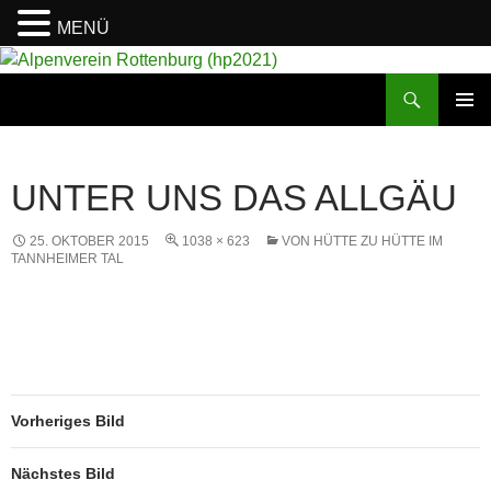
MENÜ
Suchen
Alpenverein Rottenburg (hp2021)
ZUM
PRIMÄR
INHALT
MENÜ
SPRINGEN
UNTER UNS DAS ALLGÄU
25. OKTOBER 2015
1038 × 623
VON HÜTTE ZU HÜTTE IM
TANNHEIMER TAL
Vorheriges Bild
Nächstes Bild