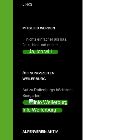
LINKS
MITGLIED WERDEN
... nichts einfacher als das.
Jetzt, hier und online.
Ja, ich will
ÖFFNUNGSZEITEN
WEILERBURG
Auf zu Rottenburgs höchstem
Biergarten!
Info Weilerburg
ALPENVEREIN AKTIV