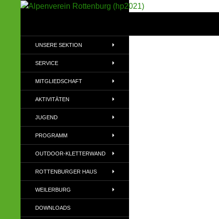
Suchen
Alpenverein Rottenburg (hp2021)
Sektion im Deutschen Alpenverein
UNSERE SEKTION
(DAV)
SERVICE
MITGLIEDSCHAFT
AKTIVITÄTEN
JUGEND
PROGRAMM
OUTDOOR-KLETTERWAND
ROTTENBURGER HAUS
WEILERBURG
DOWNLOADS