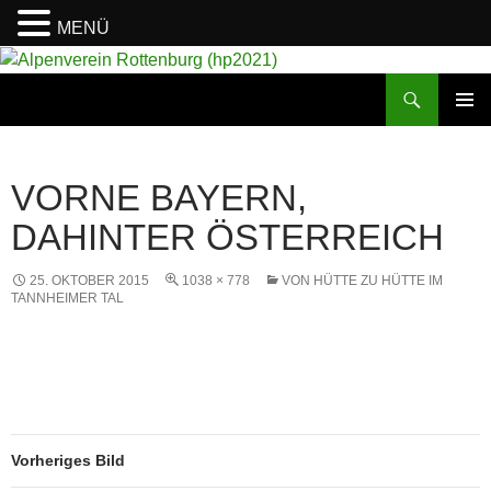
MENÜ
Suchen
Alpenverein Rottenburg (hp2021)
ZUM
PRIMÄR
INHALT
MENÜ
SPRINGEN
VORNE BAYERN,
DAHINTER ÖSTERREICH
25. OKTOBER 2015
1038 × 778
VON HÜTTE ZU HÜTTE IM
TANNHEIMER TAL
Vorheriges Bild