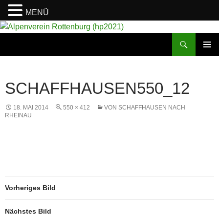
MENÜ
Suchen
Alpenverein Rottenburg (hp2021)
ZUM
PRIMÄR
INHALT
MENÜ
SPRINGEN
SCHAFFHAUSEN550_12
18. MAI 2014
550 × 412
VON SCHAFFHAUSEN NACH
RHEINAU
Vorheriges Bild
Nächstes Bild