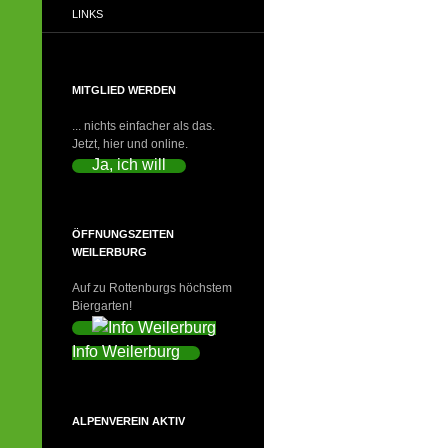
LINKS
MITGLIED WERDEN
... nichts einfacher als das.
Jetzt, hier und online.
Ja, ich will
ÖFFNUNGSZEITEN
WEILERBURG
Auf zu Rottenburgs höchstem
Biergarten!
Info Weilerburg
ALPENVEREIN AKTIV