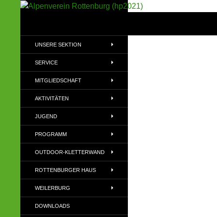
Suchen
Alpenverein Rottenburg (hp2021)
Sektion im Deutschen Alpenverein
UNSERE SEKTION
(DAV)
SERVICE
MITGLIEDSCHAFT
AKTIVITÄTEN
JUGEND
PROGRAMM
OUTDOOR-KLETTERWAND
ROTTENBURGER HAUS
WEILERBURG
DOWNLOADS