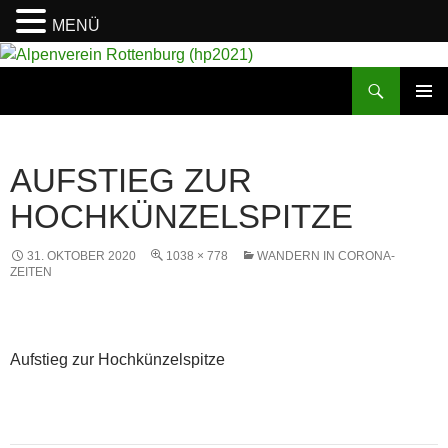
MENÜ
Suchen
Alpenverein Rottenburg (hp2021)
ZUM
PRIMÄR
INHALT
MENÜ
SPRINGEN
AUFSTIEG ZUR
HOCHKÜNZELSPITZE
31. OKTOBER 2020
1038 × 778
WANDERN IN CORONA-
ZEITEN
Aufstieg zur Hochkünzelspitze