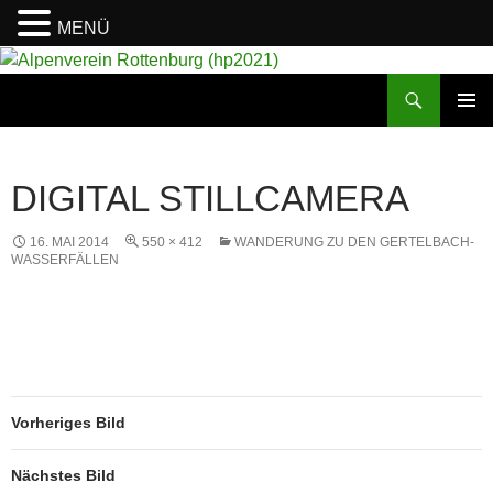
MENÜ
Suchen
Alpenverein Rottenburg (hp2021)
ZUM
PRIMÄR
INHALT
MENÜ
SPRINGEN
DIGITAL STILLCAMERA
16. MAI 2014
550 × 412
WANDERUNG ZU DEN GERTELBACH-
WASSERFÄLLEN
Vorheriges Bild
Nächstes Bild