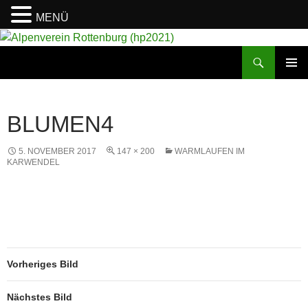
MENÜ
Suchen
Alpenverein Rottenburg (hp2021)
ZUM
PRIMÄR
INHALT
MENÜ
SPRINGEN
BLUMEN4
5. NOVEMBER 2017
147 × 200
WARMLAUFEN IM
KARWENDEL
Vorheriges Bild
Nächstes Bild