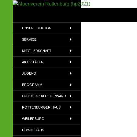
Suchen
Alpenverein Rottenburg (hp2021)
Sektion im Deutschen Alpenverein
UNSERE SEKTION
(DAV)
SERVICE
MITGLIEDSCHAFT
AKTIVITÄTEN
JUGEND
PROGRAMM
OUTDOOR-KLETTERWAND
ROTTENBURGER HAUS
WEILERBURG
DOWNLOADS