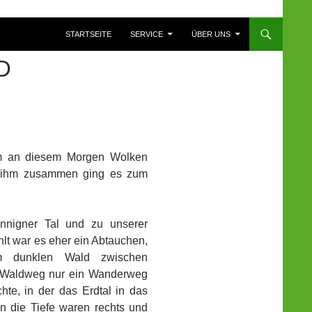
ZUM INHALT SPRINGEN
STARTSEITE
SERVICE
ÜBER UNS
D
dem an diesem Morgen Wolken
it ihm zusammen ging es zum
nnigner Tal und zu unserer
hlt war es eher ein Abtauchen,
m dunklen Wald zwischen
n Waldweg nur ein Wanderweg
hte, in der das Erdtal in das
n die Tiefe waren rechts und