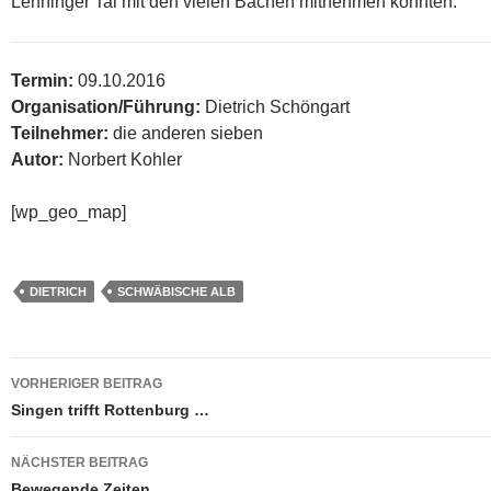
Lenninger Tal mit den vielen Bächen mitnehmen konnten.
Termin:
09.10.2016
Organisation/Führung:
Dietrich Schöngart
Teilnehmer:
die anderen sieben
Autor:
Norbert Kohler
[wp_geo_map]
DIETRICH
SCHWÄBISCHE ALB
Beitragsnavigation
VORHERIGER BEITRAG
Singen trifft Rottenburg …
NÄCHSTER BEITRAG
Bewegende Zeiten