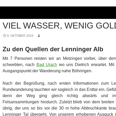
2016
,
TOURENBERICHTE
,
WANDERN
VIEL WASSER, WENIG GOL
9. OKTOBER 2016
Zu den Quellen der Lenninger Alb
Mit 7 Personen reisten wir an Metzingen vorbei, über 
schwebten, nach
Bad Urach
wo uns Dietrich erwartet. M
Ausgangspunkt der Wanderung nahe Böhringen.
Nach der Begrüßung, nach ersten Informationen zum Le
Rundwanderung tauchten wir sogleich in das Erdtal ein. Gefü
denn der Weg ging gleich richtig abwärts und i
Felsansammlungen hindurch. Zuletzt blieb von dem breite
übrig, der uns so bis vor die 30 m hohe Abbruchkante brac
Lenninger Tal übergeht. Von unserem erhobenen Ausguck i