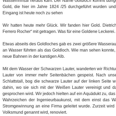
Wasserrinnsal heraus kam. Der Name Goldloch kommt übri
Gold, die hier im Jahre 1824 /25 durchgeführt wurden und 
Eingang ist heute noch zu sehen
Wir hatten heute mehr Glück. Wir fanden hier Gold. Dietric
Ferrero Rocher“ mit getragen. Was für eine Goldene Leckerei.
Etwas abseits des Goldloches gab es zwei größere Wasserau
an Wasser führten als das Goldloch. Wie man sehen konnte,
neue Bahnen in der karstigen Alb.
Mit dem Wasser der Schwarzen Lauter, wanderten wir Richtung
Lauter von immer mehr Seitenbächen gespeist. Nach uns
Schlattstall, bog die schwarze Lauter auf der linken Seite 
dahin, wo sie sich mit der Weißen Lauter vereinigt und 
gesprochen wird. Wir jedoch hielten auf ein Aquädukt zu, das
Wahrzeichen der Ingenieurbaukunst, mit dem einst das W
Stromgewinnung an eine Firma geleitet wurde. Zurzeit wird d
Volksmund genannt wird, renoviert.