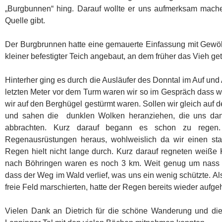
„Burgbunnen“ hing. Darauf wollte er uns aufmerksam mach
Quelle gibt.
Der Burgbrunnen hatte eine gemauerte Einfassung mit Gewö
kleiner befestigter Teich angebaut, an dem früher das Vieh ge
Hinterher ging es durch die Ausläufer des Donntal im Auf un
letzten Meter vor dem Turm waren wir so im Gespräch dass wi
wir auf den Berghügel gestürmt waren. Sollen wir gleich auf
und sahen die dunklen Wolken heranziehen, die uns dan
abbrachten. Kurz darauf begann es schon zu regen.
Regenausrüstungen heraus, wohlweislich da wir einen st
Regen hielt nicht lange durch. Kurz darauf regneten weiße
nach Böhringen waren es noch 3 km. Weit genug um nass z
dass der Weg im Wald verlief, was uns ein wenig schützte. A
freie Feld marschierten, hatte der Regen bereits wieder aufgeh
Vielen Dank an Dietrich für die schöne Wanderung und die 