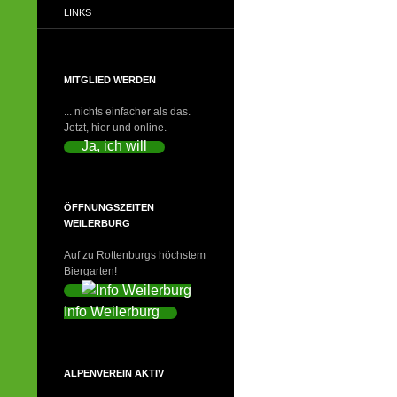
LINKS
MITGLIED WERDEN
... nichts einfacher als das.
Jetzt, hier und online.
Ja, ich will
ÖFFNUNGSZEITEN
WEILERBURG
Auf zu Rottenburgs höchstem
Biergarten!
Info Weilerburg
ALPENVEREIN AKTIV