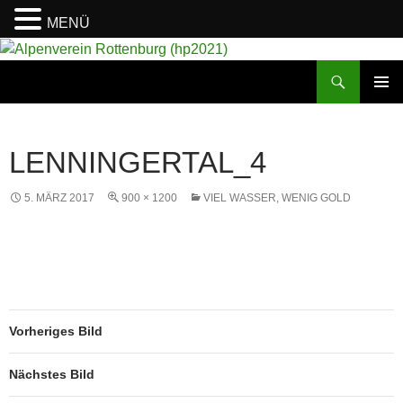
MENÜ
Suchen
Alpenverein Rottenburg (hp2021)
ZUM
PRIMÄR
INHALT
MENÜ
SPRINGEN
LENNINGERTAL_4
5. MÄRZ 2017
900 × 1200
VIEL WASSER, WENIG GOLD
Vorheriges Bild
Nächstes Bild