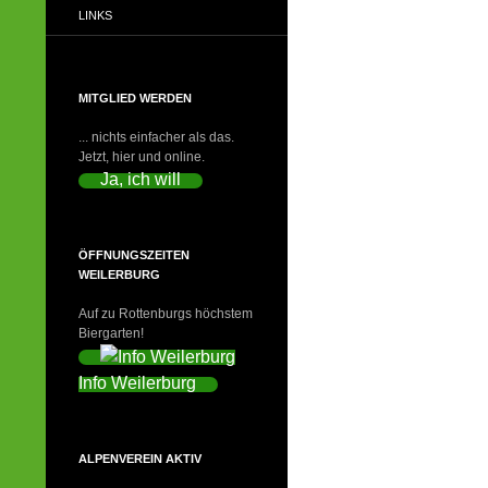
LINKS
MITGLIED WERDEN
... nichts einfacher als das.
Jetzt, hier und online.
Ja, ich will
ÖFFNUNGSZEITEN
WEILERBURG
Auf zu Rottenburgs höchstem
Biergarten!
Info Weilerburg
ALPENVEREIN AKTIV