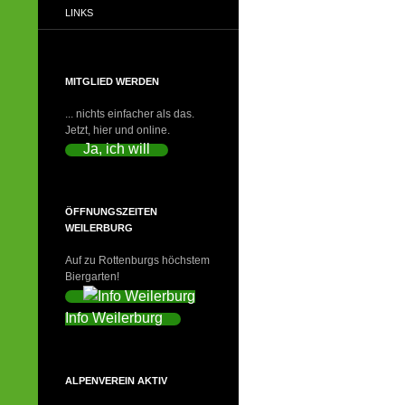
LINKS
MITGLIED WERDEN
... nichts einfacher als das.
Jetzt, hier und online.
Ja, ich will
ÖFFNUNGSZEITEN
WEILERBURG
Auf zu Rottenburgs höchstem
Biergarten!
Info Weilerburg
ALPENVEREIN AKTIV