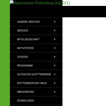
Suchen
Alpenverein Rottenburg (hp2021)
Sektion im Deutschen Alpenverein
UNSERE SEKTION
(DAV)
SERVICE
MITGLIEDSCHAFT
AKTIVITÄTEN
JUGEND
PROGRAMM
OUTDOOR-KLETTERWAND
ROTTENBURGER HAUS
WEILERBURG
DOWNLOADS