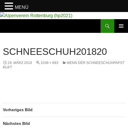
MENÜ
Suchen
Alpenverein Rottenburg (hp2021)
ZUM
PRIMÄR
INHALT
MENÜ
SPRINGEN
SCHNEESCHUH201820
29. MÄRZ 2018
1038 × 693
WENN DER SCHNEESCHUHPAPST
RUFT
Vorheriges Bild
Nächstes Bild