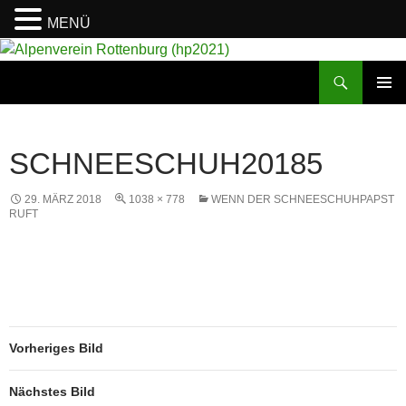
MENÜ
Suchen
Alpenverein Rottenburg (hp2021)
ZUM
PRIMÄR
INHALT
MENÜ
SPRINGEN
SCHNEESCHUH20185
29. MÄRZ 2018
1038 × 778
WENN DER SCHNEESCHUHPAPST
RUFT
Vorheriges Bild
Nächstes Bild