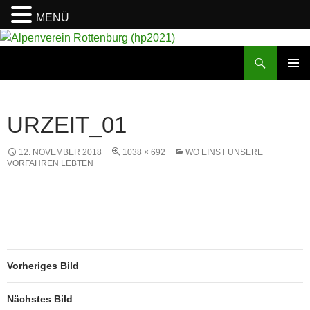
MENÜ
Suchen
Alpenverein Rottenburg (hp2021)
ZUM
PRIMÄR
INHALT
MENÜ
SPRINGEN
URZEIT_01
12. NOVEMBER 2018
1038 × 692
WO EINST UNSERE
VORFAHREN LEBTEN
Vorheriges Bild
Nächstes Bild