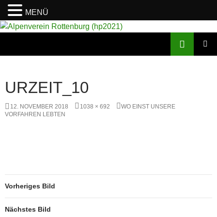
MENÜ
Suchen
Alpenverein Rottenburg (hp2021)
ZUM
PRIMÄR
INHALT
MENÜ
SPRINGEN
URZEIT_10
12. NOVEMBER 2018
1038 × 692
WO EINST UNSERE
VORFAHREN LEBTEN
Vorheriges Bild
Nächstes Bild