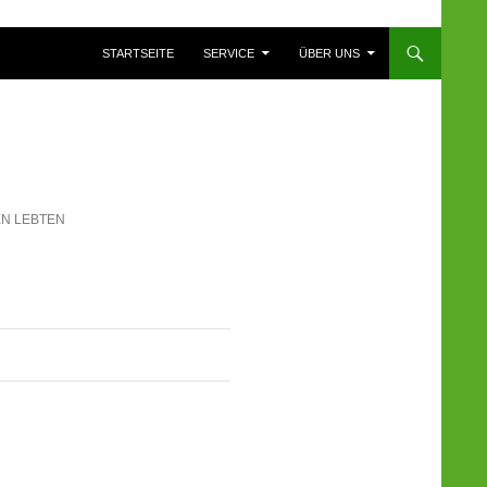
ZUM INHALT SPRINGEN
STARTSEITE
SERVICE
ÜBER UNS
N LEBTEN