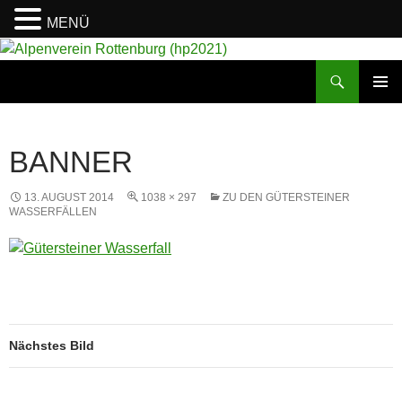
MENÜ
Suchen
Alpenverein Rottenburg (hp2021)
ZUM
PRIMÄR
INHALT
MENÜ
SPRINGEN
BANNER
13. AUGUST 2014
1038 × 297
ZU DEN GÜTERSTEINER
WASSERFÄLLEN
Nächstes Bild