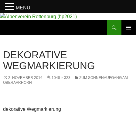
MENÜ
Suchen
Alpenverein Rottenburg (hp2021)
ZUM
PRIMÄR
INHALT
MENÜ
SPRINGEN
DEKORATIVE
WEGMARKIERUNG
2. NOVEMBER 2016
1048 × 323
ZUM SONNENAUFGANG AM
OBERAARHORN
dekorative Wegmarkierung