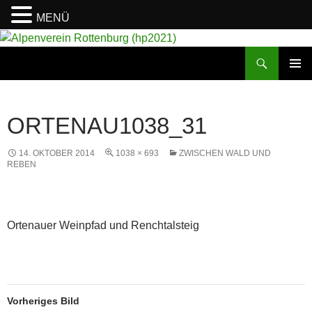
MENÜ
Suchen
Alpenverein Rottenburg (hp2021)
ZUM
PRIMÄR
INHALT
MENÜ
SPRINGEN
ORTENAU1038_31
14. OKTOBER 2014
1038 × 693
ZWISCHEN WALD UND
REBEN
Ortenauer Weinpfad und Renchtalsteig
Vorheriges Bild