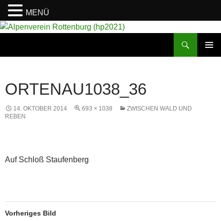
MENÜ
Suchen
Alpenverein Rottenburg (hp2021)
ZUM
PRIMÄR
INHALT
MENÜ
SPRINGEN
ORTENAU1038_36
14. OKTOBER 2014
693 × 1038
ZWISCHEN WALD UND
REBEN
Auf Schloß Staufenberg
Vorheriges Bild