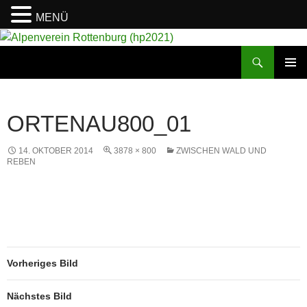
MENÜ
Suchen
Alpenverein Rottenburg (hp2021)
ZUM
PRIMÄR
INHALT
MENÜ
SPRINGEN
ORTENAU800_01
14. OKTOBER 2014
3878 × 800
ZWISCHEN WALD UND
REBEN
Vorheriges Bild
Nächstes Bild