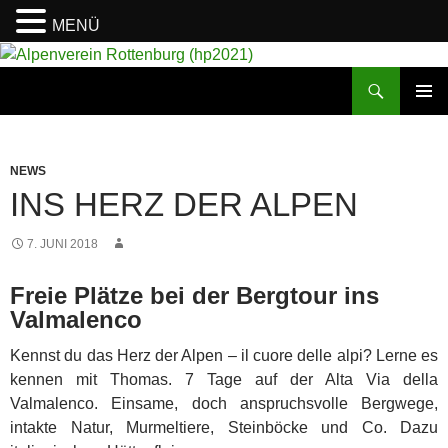
MENÜ
Suchen
Alpenverein Rottenburg (hp2021)
ZUM
PRIMÄR
INHALT
MENÜ
SPRINGEN
NEWS
INS HERZ DER ALPEN
7. JUNI 2018
Freie Plätze bei der Bergtour ins
Valmalenco
Kennst du das Herz der Alpen – il cuore delle alpi? Lerne es
kennen mit Thomas. 7 Tage auf der Alta Via della
Valmalenco. Einsame, doch anspruchsvolle Bergwege,
intakte Natur, Murmeltiere, Steinböcke und Co. Dazu