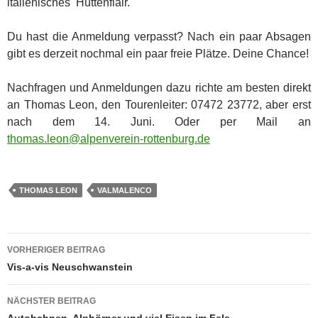
italienisches Hüttenflair.
Du hast die Anmeldung verpasst? Nach ein paar Absagen
gibt es derzeit nochmal ein paar freie Plätze. Deine Chance!
Nachfragen und Anmeldungen dazu richte am besten direkt
an Thomas Leon, den Tourenleiter: 07472 23772, aber erst
nach dem 14. Juni. Oder per Mail an
thomas.leon@alpenverein-rottenburg.de
THOMAS LEON
VALMALENCO
Beitragsnavigation
VORHERIGER BEITRAG
Vis-a-vis Neuschwanstein
NÄCHSTER BEITRAG
Autobahnen, Alphörner und viel Eisen im Fels