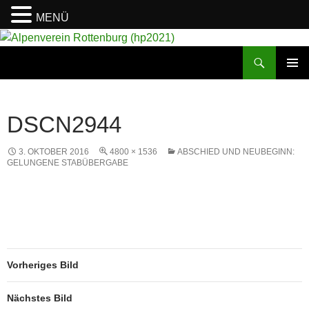
MENÜ
Suchen
Alpenverein Rottenburg (hp2021)
ZUM
PRIMÄR
INHALT
MENÜ
SPRINGEN
DSCN2944
3. OKTOBER 2016
4800 × 1536
ABSCHIED UND NEUBEGINN:
GELUNGENE STABÜBERGABE
Vorheriges Bild
Nächstes Bild