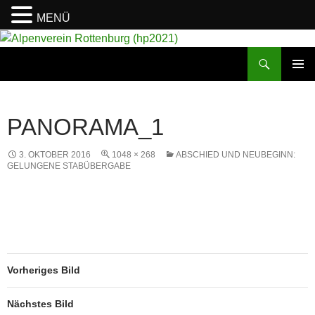
MENÜ
Suchen
Alpenverein Rottenburg (hp2021)
ZUM
PRIMÄR
INHALT
MENÜ
SPRINGEN
PANORAMA_1
3. OKTOBER 2016
1048 × 268
ABSCHIED UND NEUBEGINN:
GELUNGENE STABÜBERGABE
Vorheriges Bild
Nächstes Bild