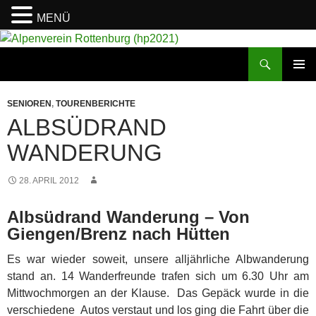
MENÜ
Suchen
Alpenverein Rottenburg (hp2021)
ZUM
PRIMÄR
INHALT
MENÜ
SENIOREN
,
TOURENBERICHTE
SPRINGEN
ALBSÜDRAND
WANDERUNG
28. APRIL 2012
Albsüdrand Wanderung – Von
Giengen/Brenz nach Hütten
Es war wieder soweit, unsere alljährliche Albwanderung
stand an. 14 Wanderfreunde trafen sich um 6.30 Uhr am
Mittwochmorgen an der Klause. Das Gepäck wurde in die
verschiedene Autos verstaut und los ging die Fahrt über die