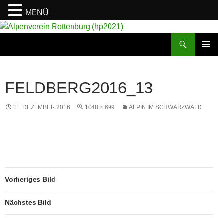
MENÜ
Suchen
Alpenverein Rottenburg (hp2021)
ZUM
PRIMÄR
INHALT
MENÜ
SPRINGEN
FELDBERG2016_13
11. DEZEMBER 2016
1048 × 699
ALPIN IM SCHWARZWALD
Vorheriges Bild
Nächstes Bild