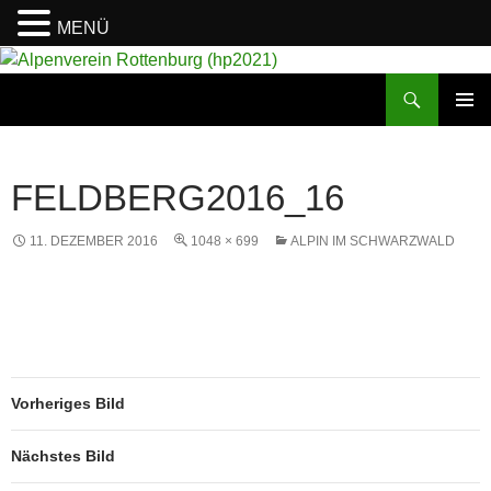
MENÜ
Suchen
Alpenverein Rottenburg (hp2021)
ZUM
PRIMÄR
INHALT
MENÜ
SPRINGEN
FELDBERG2016_16
11. DEZEMBER 2016
1048 × 699
ALPIN IM SCHWARZWALD
Vorheriges Bild
Nächstes Bild