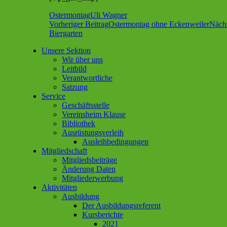
Ostermontag
Uli Wagner
Beitragsnavigation
Vorheriger Beitrag
Ostermontag ohne Eckenweiler
Nächs
Biergarten
Unsere Sektion
Wir über uns
Sektion im Deutschen Alpenverein (DA
Leitbild
Verantwortliche
Satzung
Service
Geschäftsstelle
Vereinsheim Klause
Bibliothek
Ausrüstungsverleih
Ausleihbedingungen
Mitgliedschaft
Mitgliedsbeiträge
Änderung Daten
Mitgliederwerbung
Aktivitäten
Ausbildung
Der Ausbildungsreferent
Kursberichte
2021