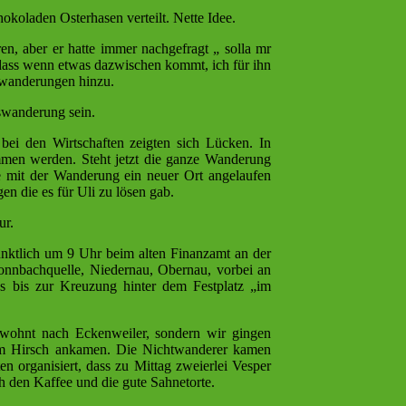
hokoladen Osterhasen verteilt. Nette Idee.
en, aber er hatte immer nachgefragt „ solla mr
dass wenn etwas dazwischen kommt, ich für ihn
swanderungen hinzu.
gswanderung sein.
bei den Wirtschaften zeigten sich Lücken. In
men werden. Steht jetzt die ganze Wanderung
e mit der Wanderung ein neuer Ort angelaufen
n die es für Uli zu lösen gab.
ur.
nktlich um 9 Uhr beim alten Finanzamt an der
onnbachquelle, Niedernau, Obernau, vorbei an
s bis zur Kreuzung hinter dem Festplatz „im
wohnt nach Eckenweiler, sondern wir gingen
im Hirsch ankamen. Die Nichtwanderer kamen
en organisiert, dass zu Mittag zweierlei Vesper
 den Kaffee und die gute Sahnetorte.