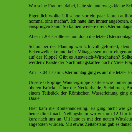
War seine Frau mit dabei, hatte sie unterwegs kleine Sc
Eigentlich wollte Uli schon vor ein paar Jahren aufhör
nommal oine macha“. Ich hatte ihm immer angeboten, 
einspringen kann. So kamen weitere drei Ostermontag
Aber in 2017 sollte es nun doch die letzte Ostermonta
Schon bei der Planung war Uli voll gefordert, denn 
Eckenweiler konnte kein Mittagsessen mehr eingenom
auf der Kippe? Gibt es Ausweich-Wirtschaften? Sollt
werden? Passte der Nachmittagskaffee noch? Viele Frage
Am 17.04.17 am Ostermontag ging es auf die letzte To
Unsere 6-köpfige Wandergruppe startete wie immer pü
oberen Brücke. Über die Neckarhalde, Steinbruch, Br
einem Teilstück der Römischen Wasserleitung ging e
Dääle“
Hier kam die Routenänderung. Es ging nicht wie ge
heute direkt nach Nellingsheim wo wir um 12 Uhr 
kurz nach uns an. Uli hatte es mit den netten Wirtsleut
angeboten wurden. Mit etwas Zeitabstand gab es danach