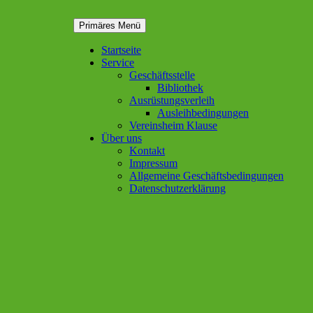
Zum
Primäres Menü
Inhalt
springen
Startseite
Service
Geschäftsstelle
Bibliothek
Ausrüstungsverleih
Ausleihbedingungen
Vereinsheim Klause
Über uns
Kontakt
Impressum
Allgemeine Geschäftsbedingungen
Datenschutzerklärung