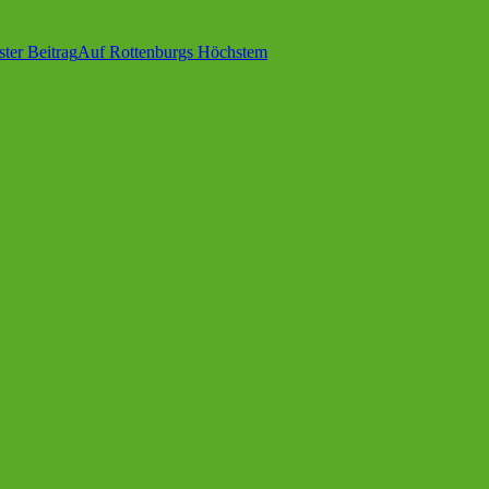
ter Beitrag
Auf Rottenburgs Höchstem
V)