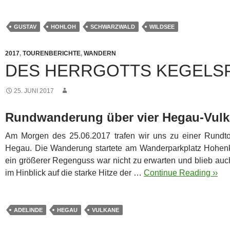
GUSTAV
HOHLOH
SCHWARZWALD
WILDSEE
2017
,
TOURENBERICHTE
,
WANDERN
DES HERRGOTTS KEGELSP
25. JUNI 2017
Rundwanderung über vier Hegau-Vul
Am Morgen des 25.06.2017 trafen wir uns zu einer Rundt
Hegau. Die Wanderung startete am Wanderparkplatz Hohenk
ein größerer Regenguss war nicht zu erwarten und blieb auch
im Hinblick auf die starke Hitze der …
Continue Reading ››
ADELINDE
HEGAU
VULKANE