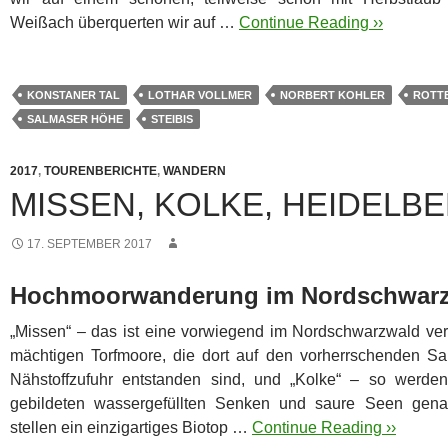
Weißach überquerten wir auf …
Continue Reading ››
KONSTANER TAL
LOTHAR VOLLMER
NORBERT KOHLER
ROTT
SALMASER HÖHE
STEIBIS
2017
,
TOURENBERICHTE
,
WANDERN
MISSEN, KOLKE, HEIDELB
17. SEPTEMBER 2017
Hochmoorwanderung im Nordschwar
„Missen“ – das ist eine vorwiegend im Nordschwarzwald ve
mächtigen Torfmoore, die dort auf den vorherrschenden S
Nähstoffzufuhr entstanden sind, und „Kolke“ – so werde
gebildeten wassergefüllten Senken und saure Seen gena
stellen ein einzigartiges Biotop …
Continue Reading ››