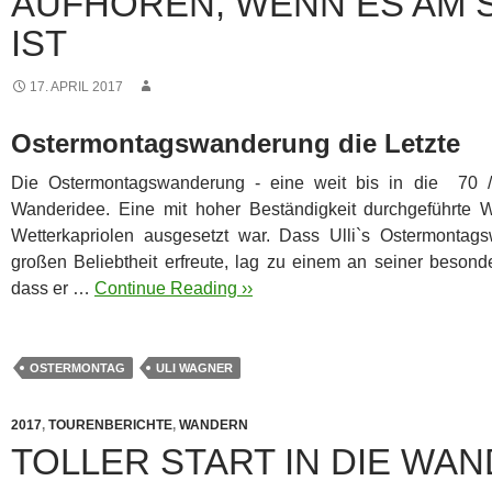
AUFHÖREN, WENN ES AM
IST
17. APRIL 2017
Ostermontagswanderung die Letzte
Die Ostermontagswanderung - eine weit bis in die 70 /
Wanderidee. Eine mit hoher Beständigkeit durchgeführte W
Wetterkapriolen ausgesetzt war. Dass Ulli`s Ostermontag
großen Beliebtheit erfreute, lag zu einem an seiner besond
dass er …
Continue Reading ››
OSTERMONTAG
ULI WAGNER
2017
,
TOURENBERICHTE
,
WANDERN
TOLLER START IN DIE WA