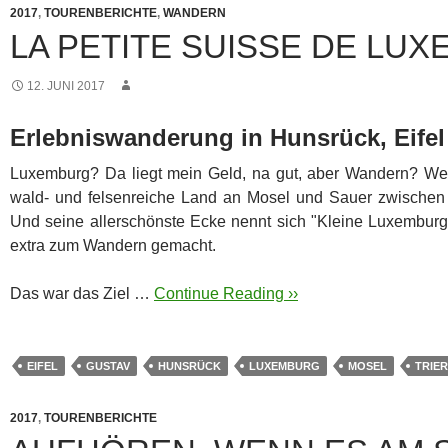
2017
,
TOURENBERICHTE
,
WANDERN
LA PETITE SUISSE DE LU
12. JUNI 2017
Erlebniswanderung in Hunsrück, Eife
Luxemburg? Da liegt mein Geld, na gut, aber Wandern? Weni
wald- und felsenreiche Land an Mosel und Sauer zwischen
Und seine allerschönste Ecke nennt sich "Kleine Luxemburg
extra zum Wandern gemacht.
Das war das Ziel …
Continue Reading ››
EIFEL
GUSTAV
HUNSRÜCK
LUXEMBURG
MOSEL
TRIER
2017
,
TOURENBERICHTE