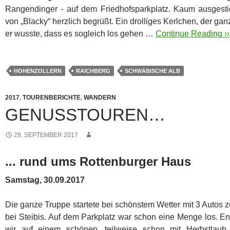
Rangendinger - auf dem Friedhofsparkplatz. Kaum ausgest
von „Blacky“ herzlich begrüßt. Ein drolliges Kerlchen, der g
er wusste, dass es sogleich los gehen …
Continue Reading ››
HOHENZOLLERN
RAICHBERG
SCHWÄBISCHE ALB
2017
,
TOURENBERICHTE
,
WANDERN
GENUSSTOUREN…
29. SEPTEMBER 2017
... rund ums Rottenburger Haus
Samstag, 30.09.2017
Die ganze Truppe startete bei schönstem Wetter mit 3 Autos 
bei Steibis. Auf dem Parkplatz war schon eine Menge los.
En
wir auf einem schönen, teilweise schon mit Herbstlau