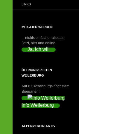
LINKS
MITGLIED WERDEN
... nichts einfacher als das.
Jetzt, hier und online.
Ja, ich will
ÖFFNUNGSZEITEN
WEILERBURG
Auf zu Rottenburgs höchstem
Biergarten!
Info Weilerburg
ALPENVEREIN AKTIV