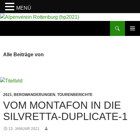
MENÜ
Suchen
Alpenverein Rottenburg (hp2021)
ZUM
PRIMÄR
INHALT
MENÜ
SPRINGEN
Alle Beiträge von
2021
,
BERGWANDERUNGEN
,
TOURENBERICHTE
VOM MONTAFON IN DIE
SILVRETTA-DUPLICATE-1
13. JANUAR 2021