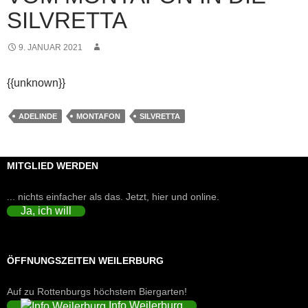
SILVRETTA
9. JANUAR 2021
{{unknown}}
ADELINDE
MONTAFON
SILVRETTA
MITGLIED WERDEN
... nichts einfacher als das. Jetzt, hier und online.
Ja, ich will
ÖFFNUNGSZEITEN WEILERBURG
Auf zu Rottenburgs höchstem Biergarten!
Info Weilerburg