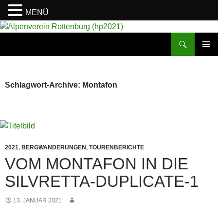
MENÜ
Suchen
Alpenverein Rottenburg (hp2021)
ZUM
PRIMÄR
INHALT
MENÜ
SPRINGEN
Schlagwort-Archive: Montafon
2021
,
BERGWANDERUNGEN
,
TOURENBERICHTE
VOM MONTAFON IN DIE
SILVRETTA-DUPLICATE-1
13. JANUAR 2021