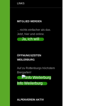
LINKS
MITGLIED WERDEN
... nichts einfacher als das.
Jetzt, hier und online.
Ja, ich will
ÖFFNUNGSZEITEN
WEILERBURG
Auf zu Rottenburgs höchstem
Biergarten!
Info Weilerburg
ALPENVEREIN AKTIV