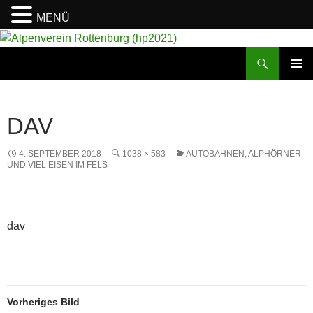
MENÜ
Suchen
Alpenverein Rottenburg (hp2021)
ZUM
PRIMÄR
INHALT
MENÜ
SPRINGEN
DAV
4. SEPTEMBER 2018
1038 × 583
AUTOBAHNEN, ALPHÖRNER
UND VIEL EISEN IM FELS
dav
Vorheriges Bild