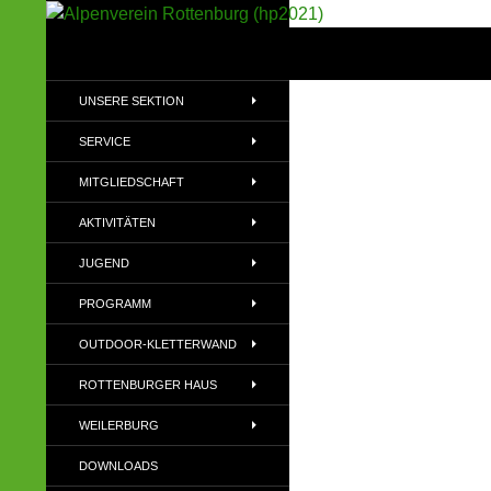
Suchen
Alpenverein Rottenburg (hp2021)
Sektion im Deutschen Alpenverein
UNSERE SEKTION
(DAV)
SERVICE
MITGLIEDSCHAFT
AKTIVITÄTEN
JUGEND
PROGRAMM
OUTDOOR-KLETTERWAND
ROTTENBURGER HAUS
WEILERBURG
DOWNLOADS