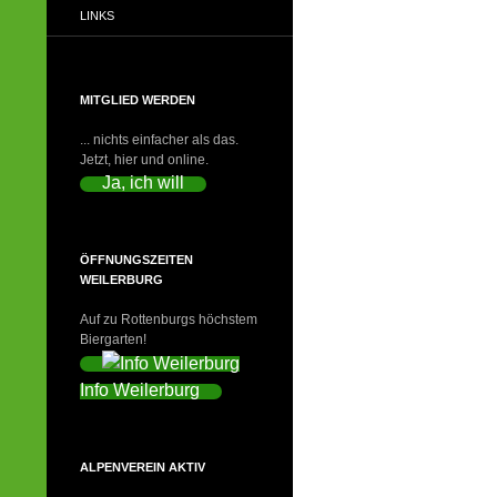
LINKS
MITGLIED WERDEN
... nichts einfacher als das.
Jetzt, hier und online.
Ja, ich will
ÖFFNUNGSZEITEN
WEILERBURG
Auf zu Rottenburgs höchstem
Biergarten!
Info Weilerburg
ALPENVEREIN AKTIV